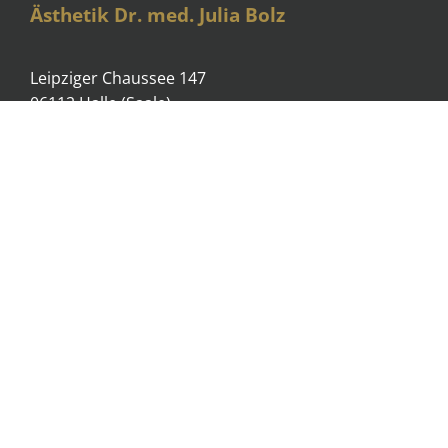
Ästhetik Dr. med. Julia Bolz
Leipziger Chaussee 147
06112 Halle (Saale)
Telefon:
0345-24994188
E-Mail:
termin@mkg-bolz-halle.de
Sprechzeiten
Mo
08:00-17:30 Uhr
Di & Mi
08:00-13:00 Uhr
und nach Vereinbarung
Do
08:00-19:00 Uhr