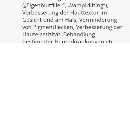
(„Eigenblutfiller“, „Vampirlifting“),
Verbesserung der Hauttextur im
Gesicht und am Hals, Verminderung
von Pigmentflecken, Verbesserung der
Hautelastizität, Behandlung
bestimmter Hauterkrankungen etc.
Darüber hinaus wird PRF in vielen anderen
medizinischen Fachgebieten verwendet,
etwa in der Orthopädie, Sportmedizin und
Augenheilkunde.
* Die einzelnen Namen leiten sich aus den
verschiedenen Herstellungsmethoden und
den verwendeten Bestandteilen ab:
PRF
=
Platelet Rich Fibrin (plättchenreiches